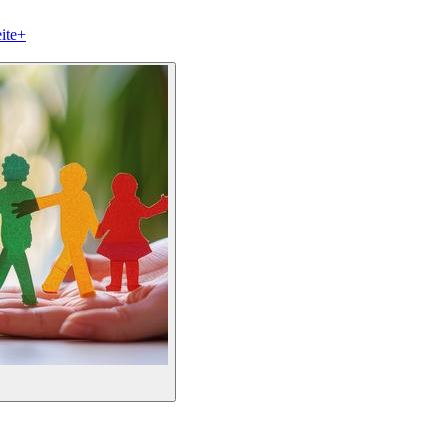
ite
+