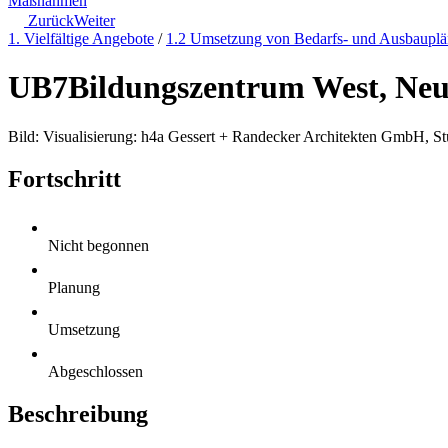
Maßnahmen
Zurück
Weiter
1. Vielfältige Angebote
/
1.2 Umsetzung von Bedarfs- und Ausbaupl
UB7
Bildungszentrum West, Ne
Bild: Visualisierung: h4a Gessert + Randecker Architekten GmbH, Stu
Fortschritt
Nicht begonnen
Planung
Umsetzung
Abgeschlossen
Beschreibung