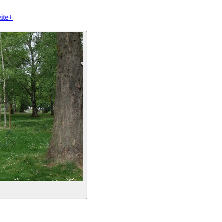
ite
+