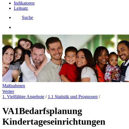
Indikatoren
Leitsatz
Suche
Maßnahmen
Weiter
1. Vielfältige Angebote
/
1.1 Statistik und Prognosen
/
VA1
Bedarfsplanung
Kindertageseinrichtungen