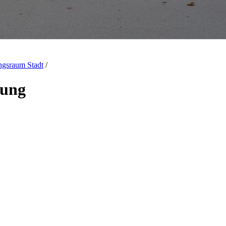
ngsraum Stadt
/
tung