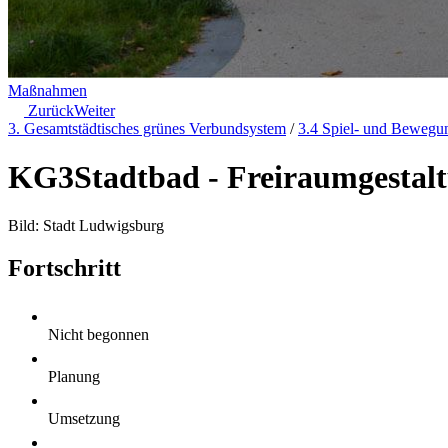
Maßnahmen
Zurück
Weiter
3. Gesamtstädtisches grünes Verbundsystem
/
3.4 Spiel- und Bewegu
KG3
Stadtbad - Freiraumgestal
Bild: Stadt Ludwigsburg
Fortschritt
Nicht begonnen
Planung
Umsetzung