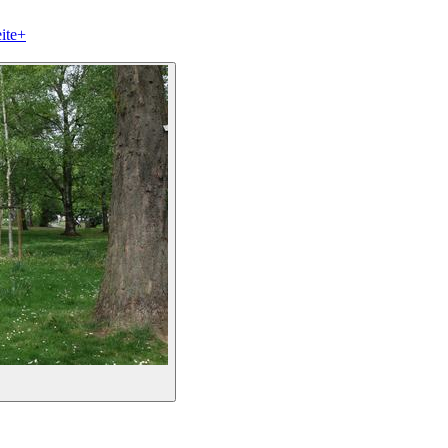
ite
+