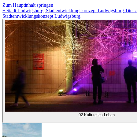
Zum Hauptinhalt springen
+
Stadt Ludwigsburg, Stadtentwicklungskonzept Ludwigsburg Titelse
Stadtentwicklungskonzept Ludwigsburg
02 Kulturelles Leben