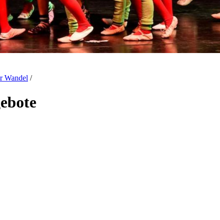
ler Wandel
/
gebote