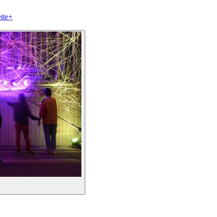
ite
+