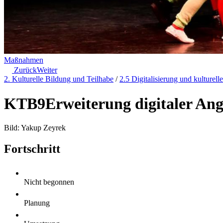
Maßnahmen
Zurück
Weiter
2. Kulturelle Bildung und Teilhabe
/
2.5 Digitalisierung und kulturel
KTB9
Erweiterung digitaler An
Bild: Yakup Zeyrek
Fortschritt
Nicht begonnen
Planung