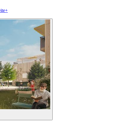
ite
+