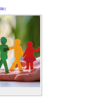
ite
+