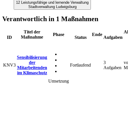
12 Leistungsfähige und lernende Verwaltung
Stadtverwaltung Ludwigsburg
Verantwortlich in 1 Maßnahmen
Titel der
Ak
Phase
Ende
Maßnahme
ID
Status
Aufgaben
Sensibilisierung
der
3
vo
KNV3
Fortlaufend
Mitarbeitenden
Aufgaben
M
im Klimaschutz
Umsetzung