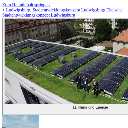
Zum Hauptinhalt springen
+
Ludwigsburg, Stadtentwicklungskonzept Ludwigsburg Titelseite
+
Stadtentwicklungskonzept Ludwigsburg
11 Klima und Energie