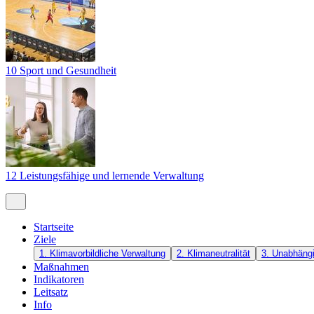
10 Sport und Gesundheit
12 Leistungsfähige und lernende Verwaltung
Startseite
Ziele
1. Klimavorbildliche Verwaltung
2. Klimaneutralität
3. Unabhängi
Maßnahmen
Indikatoren
Leitsatz
Info